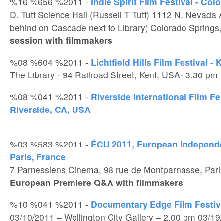
%16 %656 %2011 -
Indie Spirit Film Festival - Co
D. Tutt Science Hall (Russell T Tutt) 1112 N. Nevada A
behind on Cascade next to Library) Colorado Spring
session with filmmakers
%08 %604 %2011 -
Lichtfield Hills Film Festival -
The Library - 94 Railroad Street, Kent, USA- 3:30 pm
%08 %041 %2011 -
Riverside International Film Fe
Riverside, CA, USA
%03 %583 %2011 -
ÉCU 2011, European Independen
Paris, France
7 Parnessiens Cinema, 98 rue de Montparnasse, Pari
European Premiere Q&A with filmmakers
%10 %041 %2011 -
Documentary Edge Film Festiv
03/10/2011 – Wellington City Gallery – 2.00 pm 03/19