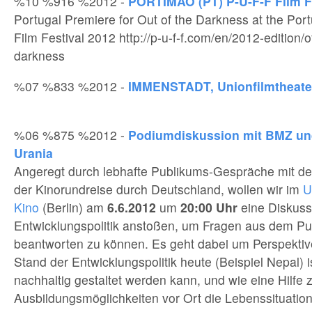
%10 %916 %2012 -
PORTIMAO (PT) P-U-F-F Film F
Portugal Premiere for Out of the Darkness at the Po
Film Festival 2012 http://p-u-f-f.com/en/2012-edition/of
darkness
%07 %833 %2012 -
IMMENSTADT, Unionfilmtheate
%06 %875 %2012 -
Podiumdiskussion mit BMZ u
Urania
Angeregt durch lebhafte Publikums-Gespräche mit d
der Kinorundreise durch Deutschland, wollen wir im
U
Kino
(Berlin) am
6.6.2012
um
20:00
Uhr
eine Diskuss
Entwicklungspolitik anstoßen, um Fragen aus dem Publ
beantworten zu können. Es geht dabei um Perspektiv
Stand der Entwicklungspolitik heute (Beispiel Nepal) 
nachhaltig gestaltet werden kann, und wie eine Hilfe z
Ausbildungsmöglichkeiten vor Ort die Lebenssituatio